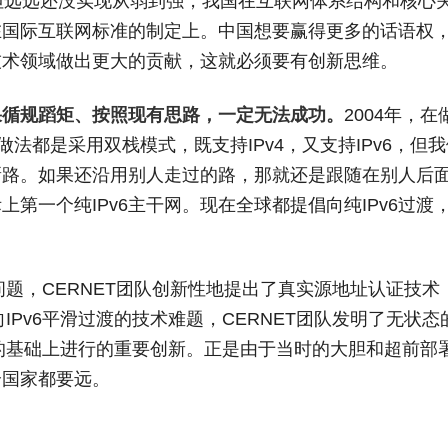
但远远还没实现从弱到强，我国在互联网体系结构和核心
在国际互联网标准的制定上。中国想要赢得更多的话语权
技术领域做出更大的贡献，这就必须要有创新思维。
果循规蹈矩、按照现有思路，一定无法成功。
2004年，在做
做法都是采用双栈模式，既支持IPv4，又支持IPv6，但
新路。如果还沿用别人走过的路，那就还是跟随在别人后
第一个纯IPv6主干网。现在全球都提倡向纯IPv6过渡
问题，CERNET团队创新性地提出了真实源地址认证技术
4向IPv6平滑过渡的技术难题，CERNET团队发明了无状
方案的基础上进行的重要创新。正是由于当时的大胆和超前部
个国家都要远。