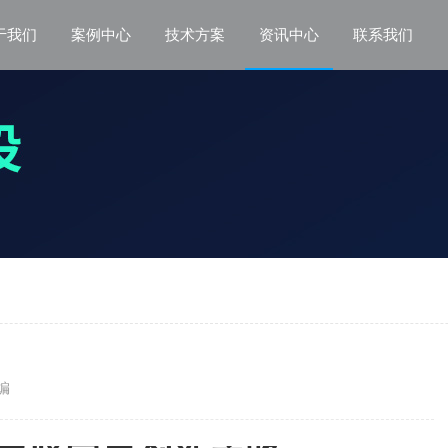
于我们
案例中心
技术方案
资讯中心
联系我们
编