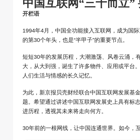
中国互联网“三十而立”
开栏语
1994年4月，中国全功能接入互联网，成为国
的第30个年头，也是“半甲子”的重要节点。
短短30年的发展历程，大潮激荡、风卷云涌，
大，从大到强，诞生了许多物件、应用或平台
人们生活与情感的长久记忆。
为此，新京报贝壳财经联合中国互联网发展基金
题。希望通过讲述中国互联网发展史上具有标
进历程，透视其未来将走向何方。
30年前的一根网线，让中国连通世界。如今，互