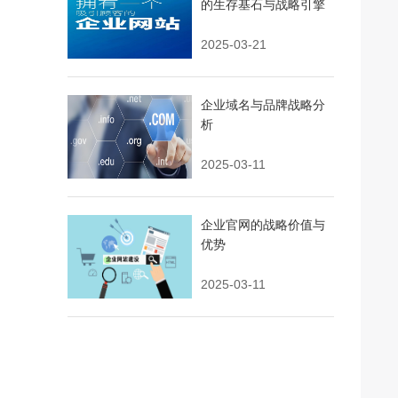
的生存基石与战略引擎
2025-03-21
企业域名与品牌战略分
析
2025-03-11
企业官网的战略价值与
优势
2025-03-11