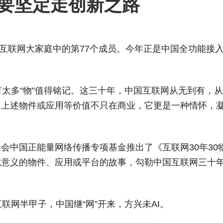
 要坚定走创新之路
际互联网大家庭中的第77个成员。今年正是中国全功能接
有太多“物”值得铭记。这三十年，中国互联网从无到有，
。上述物件或应用等价值不只在商业，它更是一种情怀，
会中国正能量网络传播专项基金推出了《互联网30年30
志意义的物件、应用或平台的故事，勾勒中国互联网三十
联网半甲子，中国继“网”开来，方兴未AI。