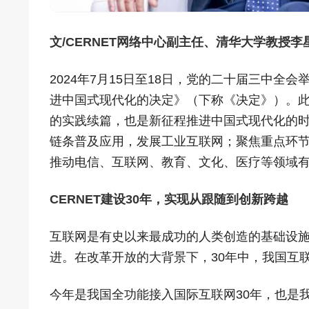
文/CERNET网络中心副主任、清华大学教授李
2024年7月15日至18日，党的二十届三中
进中国式现代化的决定》（下称《决定》）。
的实践续篇，也是新征程推进中国式现代化的
链条普及应用，发展工业互联网；聚焦重点环
推动电信、互联网、教育、文化、医疗等领域
CERNET建设30年，实现从跟随到创新跨越
互联网是有史以来最成功的人类创造的基础设
进。在改革开放的大背景下，30年中，我国互
今年是我国全功能接入国际互联网30年，也是