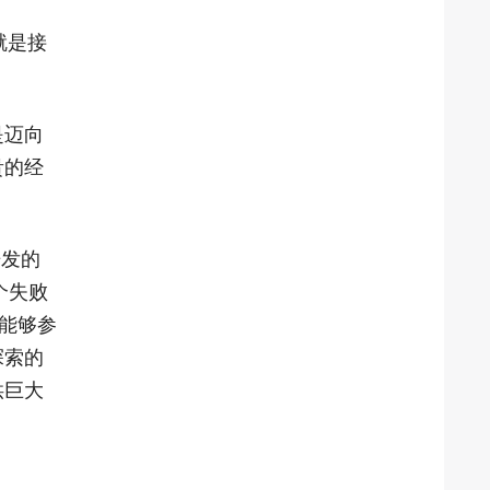
就是接
是迈向
贵的经
开发的
个失败
能够参
探索的
供巨大