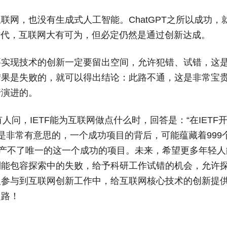
网，也没有生成式人工智能。ChatGPT之所以成功，
时代，互联网大有可为，但必定仍然是通过创新达成。
要实现技术的创新一定要留出空间，允许犯错、试错，这
结果是失败的，就可以得出结论：此路不通，这是非常宝
行演进的。
人问，IETF能为互联网做点什么时，回答是：“在IETF
话是非常有意思的，一个成功项目的背后，可能蕴藏着999
出产不了唯一的这一个成功的项目。未来，希望更多年轻人
制能包容探索中的失败，给予科研工作试错的机会，允许
人参与到互联网创新工作中，给互联网核心技术的创新提
之路！